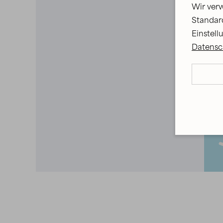
Wir verw
Standard
Einstell
Datensch
Wi
We
Ic
We
Ic
pe