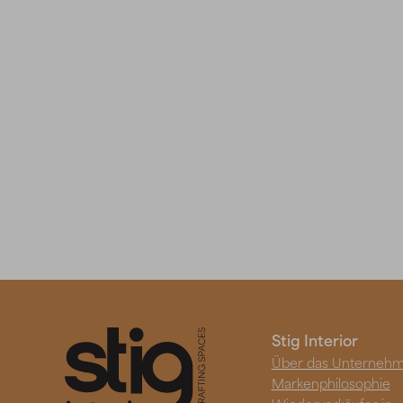
Stig Interior
Über das Unterneh
Markenphilosophie