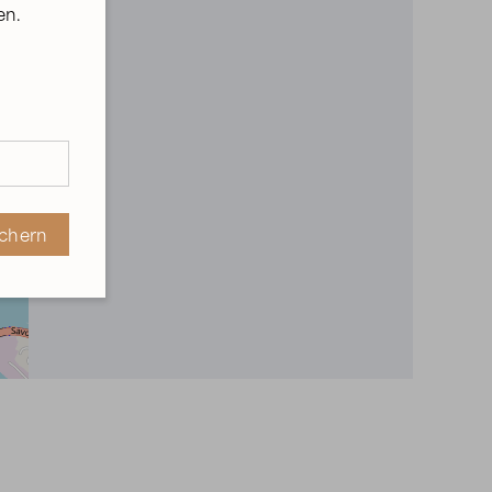
en.
der
ichern
en
ichern