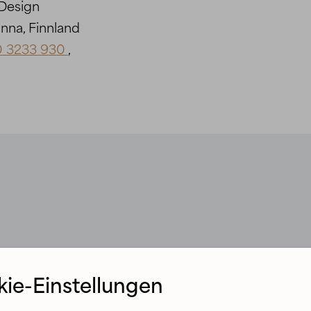
 Design
inna, Finnland
0 3233 930
,
ie-Einstellungen