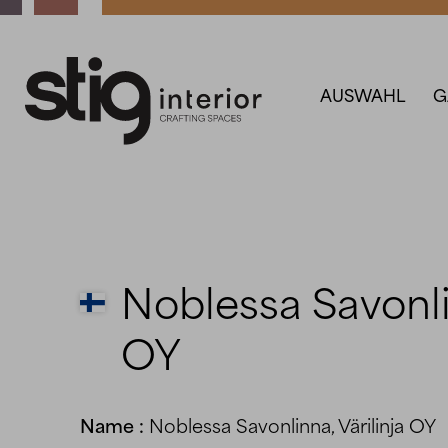
AUSWAHL
G
Noblessa Savonlin
OY
Name :
Noblessa Savonlinna, Värilinja OY