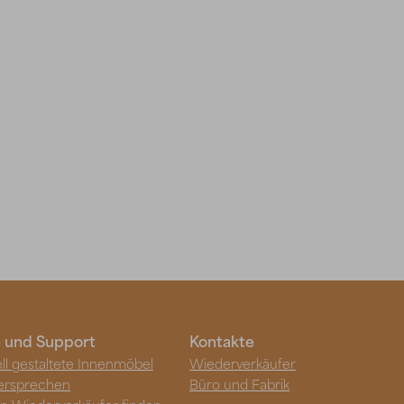
e und Support
Kontakte
ell gestaltete Innenmöbel
Wiederverkäufer
ersprechen
Büro und Fabrik