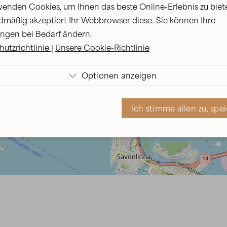
enden Cookies, um Ihnen das beste Online-Erlebnis zu biet
mäßig akzeptiert Ihr Webbrowser diese. Sie können Ihre
ungen bei Bedarf ändern.
utzrichtlinie
|
Unsere Cookie-Richtlinie
Optionen anzeigen

r verwenden technische Cookies, die für das Funktionieren 
Ich stimme allen zu, spe
bsite erforderlich sind. Gesetzlich erlaubte Pflicht-Cookies.
h stimme Statistik-Cookies zu. Aktivieren Sie diese, um z. B. d
bsite-Traffic zu überwachen.
h stimme Weiterleitungs-Cookies zu. Wir verwenden sie für
rsonalisierte Werbeinhalte für Sie.
Ich stimme zu, spe